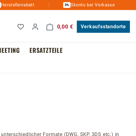
Herstellerrabatt
Skonto bei Vorkasse
3%
Du hast 0 Produkte auf dem Merkzettel
0,00 €
Warenkorb enthält 0 Posit
Verkaufsstandorte
EETING
ERSATZTEILE
unterschiedlicher Formate (DWG, SKP, 3DS etc.) in