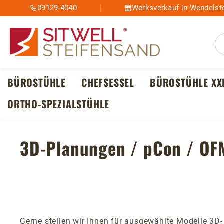
09129-4040
Werksverkauf in Wendelste
m Hauptinhalt springen
Zur Suche springen
Zur Hauptnavigation springen
BÜROSTÜHLE
CHEFSESSEL
BÜROSTÜHLE XX
ORTHO-SPEZIALSTÜHLE
3D-Planungen / pCon / OF
Gerne stellen wir Ihnen für ausgewählte Modelle 3D