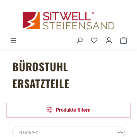
Zum Hauptinhalt springen
Du hast 0 Produ
Ware
BÜROSTUHL
ERSATZTEILE
Produkte filtern