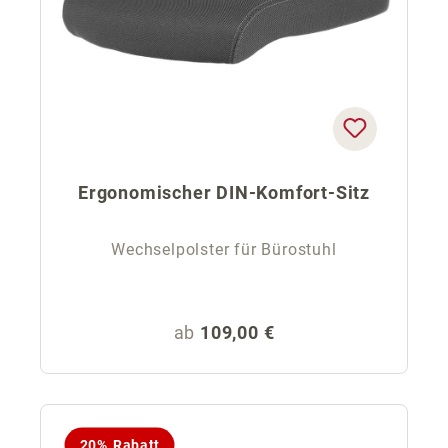
Ergonomischer DIN-Komfort-Sitz
Wechselpolster für Bürostuhl
Regulärer Preis:
ab
109,00 €
20% Rabatt