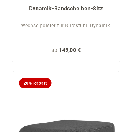
Dynamik-Bandscheiben-Sitz
Wechselpolster für Bürostuhl 'Dynamik'
Regulärer Preis:
ab
149,00 €
20% Rabatt