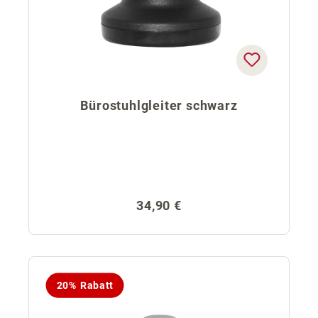
Bürostuhlgleiter schwarz
Regulärer Preis:
34,90 €
20% Rabatt