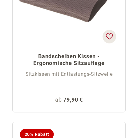
Bandscheiben Kissen -
Ergonomische Sitzauflage
Sitzkissen mit Entlastungs-Sitzwelle
Regulärer Preis:
ab
79,90 €
20% Rabatt