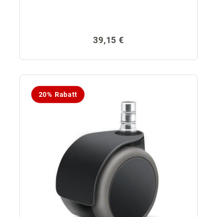
Regulärer Preis:
39,15 €
20% Rabatt