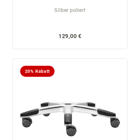
Silber poliert
Regulärer Preis:
129,00 €
20% Rabatt