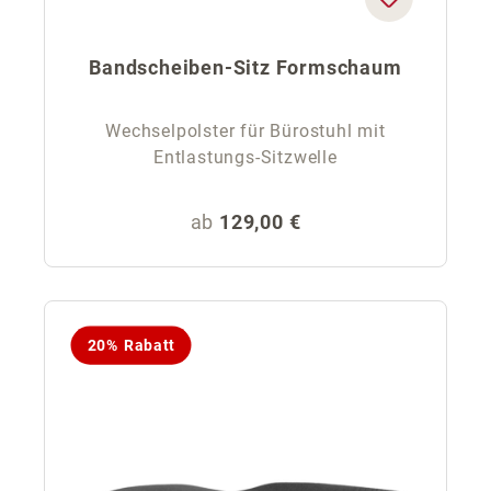
Bandscheiben-Sitz Formschaum
Wechselpolster für Bürostuhl mit
Entlastungs-Sitzwelle
Regulärer Preis:
ab
129,00 €
20% Rabatt