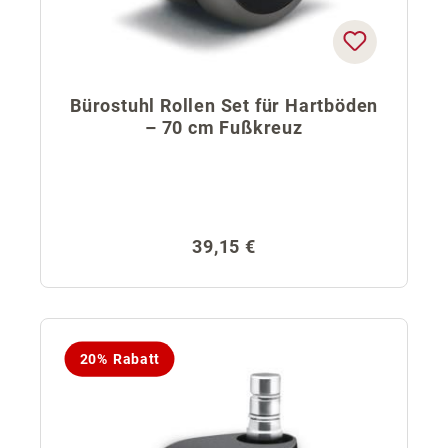
Bürostuhl Rollen Set für Hartböden
– 70 cm Fußkreuz
Regulärer Preis:
39,15 €
20% Rabatt