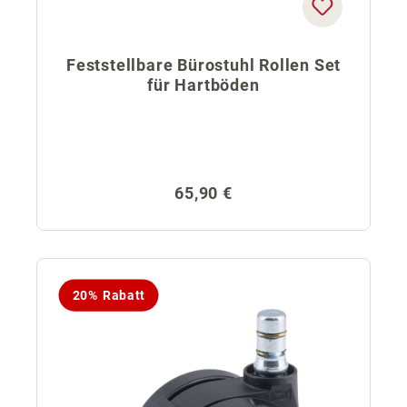
Feststellbare Bürostuhl Rollen Set
für Hartböden
Regulärer Preis:
65,90 €
20% Rabatt