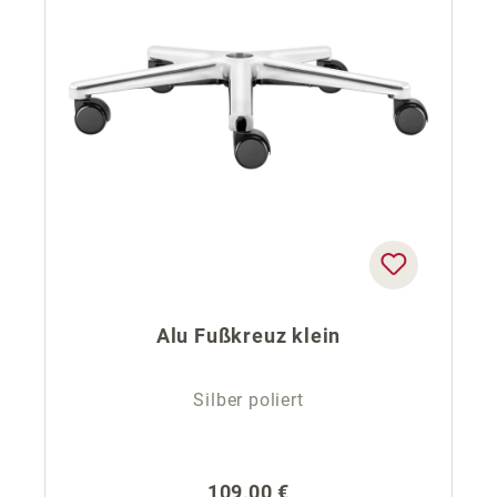
Alu Fußkreuz klein
Silber poliert
Regulärer Preis:
109,00 €