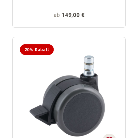
Regulärer Preis:
ab
149,00 €
20% Rabatt