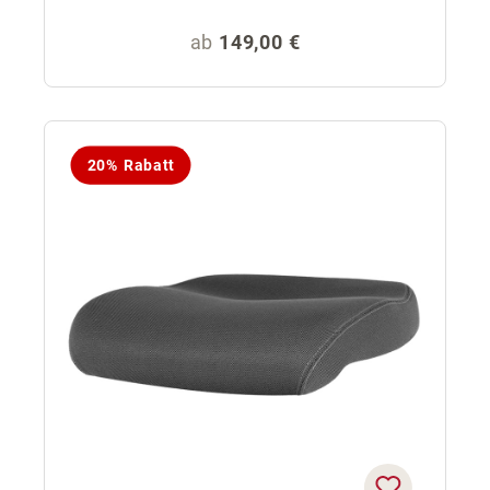
Regulärer Preis:
ab
149,00 €
20% Rabatt