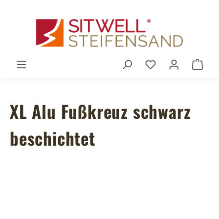
Zum Hauptinhalt springen
Du hast 0 Produ
Ware
XL Alu Fußkreuz schwarz
beschichtet
Bildergalerie überspringen