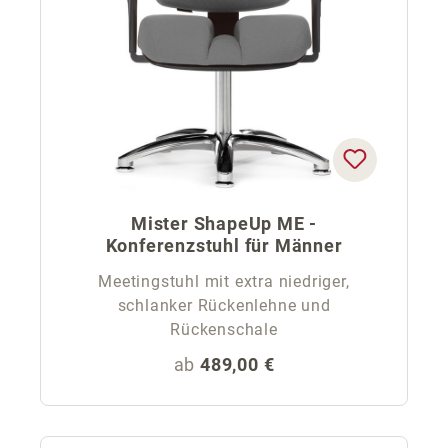
Mister ShapeUp ME -
Konferenzstuhl für Männer
Meetingstuhl mit extra niedriger,
schlanker Rückenlehne und
Rückenschale
Regulärer Preis:
ab
489,00 €