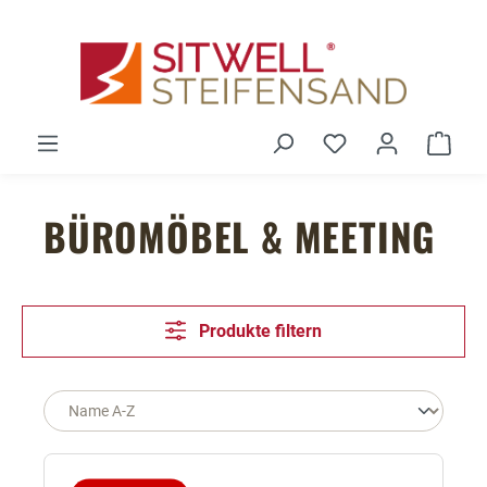
Zum Hauptinhalt springen
Du hast 0 Produ
Ware
BÜROMÖBEL & MEETING
Produkte filtern