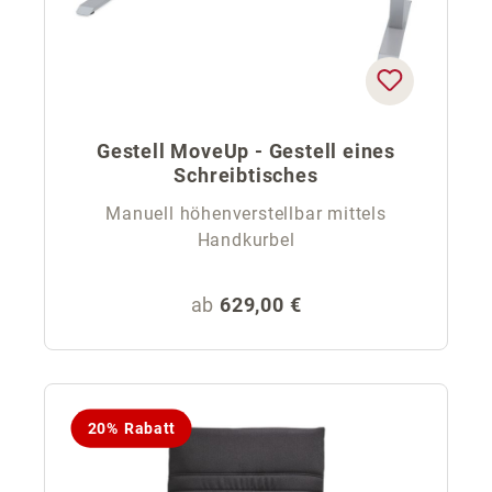
Gestell MoveUp - Gestell eines
Schreibtisches
Manuell höhenverstellbar mittels
Handkurbel
Regulärer Preis:
ab
629,00 €
20% Rabatt