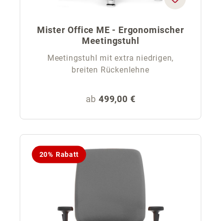
Mister Office ME - Ergonomischer
Meetingstuhl
Meetingstuhl mit extra niedrigen,
breiten Rückenlehne
Regulärer Preis:
ab
499,00 €
20% Rabatt