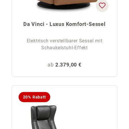
Da Vinci - Luxus Komfort-Sessel
Elektrisch verstellbarer Sessel mit
Schaukelstuhl-Effekt
Regulärer Preis:
ab
2.379,00 €
20% Rabatt