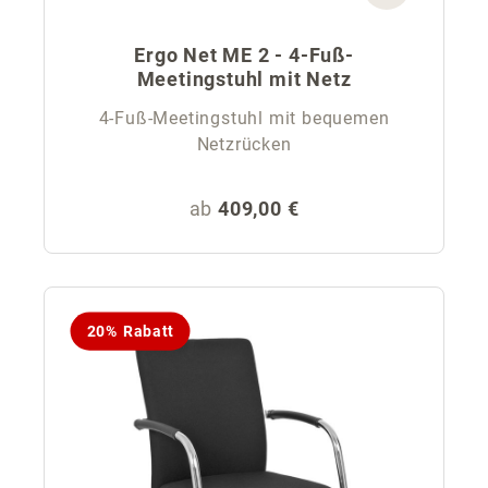
Ergo Net ME 2 - 4-Fuß-
Meetingstuhl mit Netz
4-Fuß-Meetingstuhl mit bequemen
Netzrücken
Regulärer Preis:
ab
409,00 €
20% Rabatt