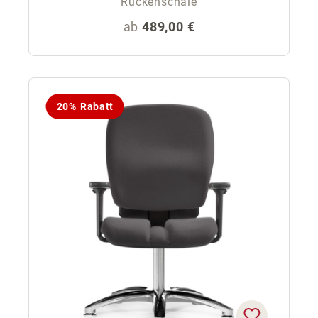
Rückenschale
Regulärer Preis:
ab
489,00 €
20% Rabatt