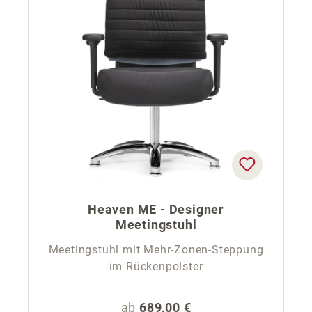
Heaven ME - Designer
Meetingstuhl
Meetingstuhl mit Mehr-Zonen-Steppung
im Rückenpolster
Regulärer Preis:
ab
689,00 €