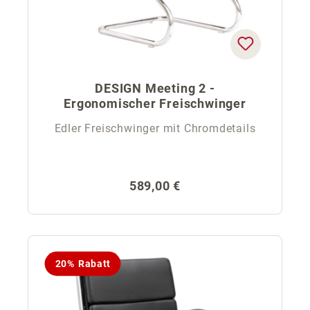
DESIGN Meeting 2 -
Ergonomischer Freischwinger
Edler Freischwinger mit Chromdetails
Regulärer Preis:
589,00 €
20% Rabatt