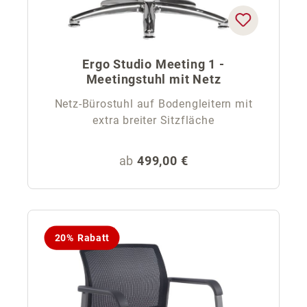
Ergo Studio Meeting 1 -
Meetingstuhl mit Netz
Netz-Bürostuhl auf Bodengleitern mit
extra breiter Sitzfläche
Regulärer Preis:
ab
499,00 €
20% Rabatt