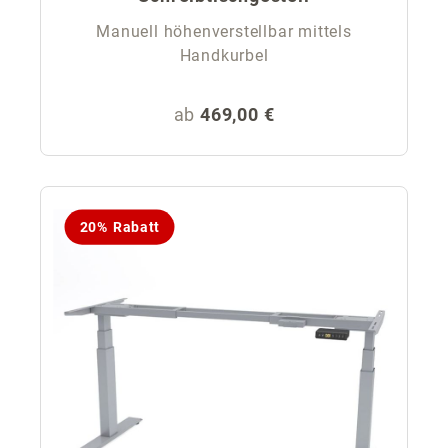
Manuell höhenverstellbar mittels
Handkurbel
Regulärer Preis:
ab
469,00 €
20% Rabatt