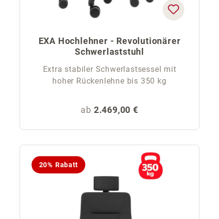
EXA Hochlehner - Revolutionärer
Schwerlaststuhl
Extra stabiler Schwerlastsessel mit
hoher Rückenlehne bis 350 kg
Regulärer Preis:
ab
2.469,00 €
20% Rabatt