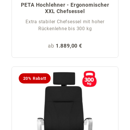
PETA Hochlehner - Ergonomischer
XXL Chefsessel
Extra stabiler Chefsessel mit hoher
Rückenlehne bis 300 kg
Regulärer Preis:
ab
1.889,00 €
20% Rabatt