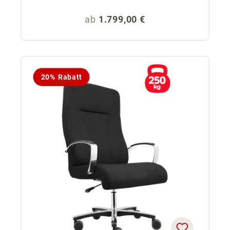
Regulärer Preis:
ab
1.799,00 €
20% Rabatt