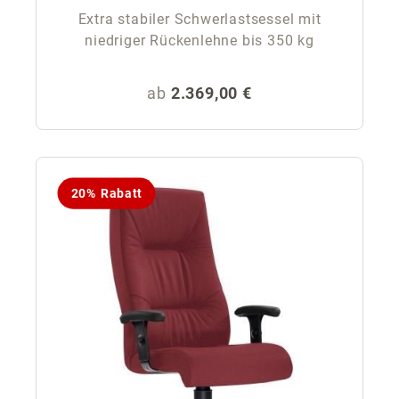
Extra stabiler Schwerlastsessel mit
niedriger Rückenlehne bis 350 kg
Regulärer Preis:
ab
2.369,00 €
20% Rabatt