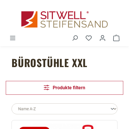
Zum Hauptinhalt springen
Du hast 0 Produ
Ware
BÜROSTÜHLE XXL
Produkte filtern