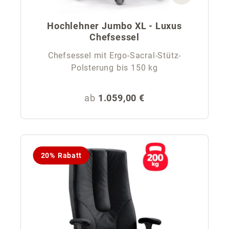
Hochlehner Jumbo XL - Luxus
Chefsessel
Chefsessel mit Ergo-Sacral-Stütz-
Polsterung bis 150 kg
Regulärer Preis:
ab
1.059,00 €
20% Rabatt