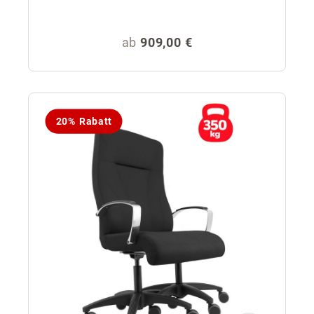
Regulärer Preis:
ab
909,00 €
20% Rabatt