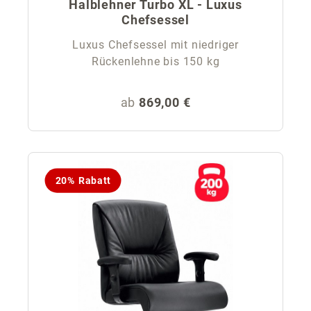
Halblehner Turbo XL - Luxus
Chefsessel
Luxus Chefsessel mit niedriger
Rückenlehne bis 150 kg
Regulärer Preis:
ab
869,00 €
20% Rabatt