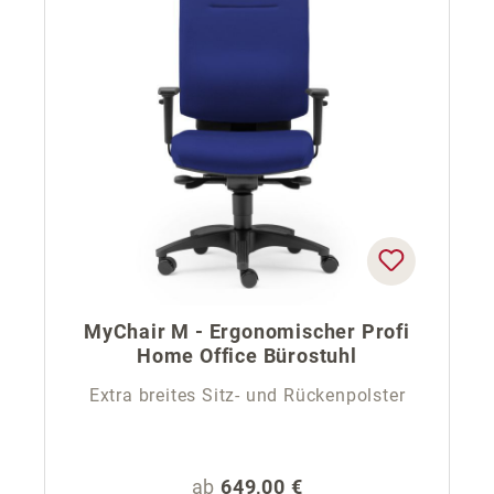
MyChair M - Ergonomischer Profi
Home Office Bürostuhl
Extra breites Sitz- und Rückenpolster
Regulärer Preis:
ab
649,00 €