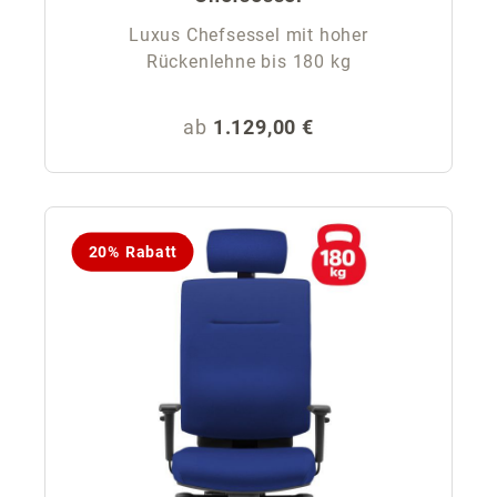
Luxus Chefsessel mit hoher
Rückenlehne bis 180 kg
Regulärer Preis:
ab
1.129,00 €
20% Rabatt