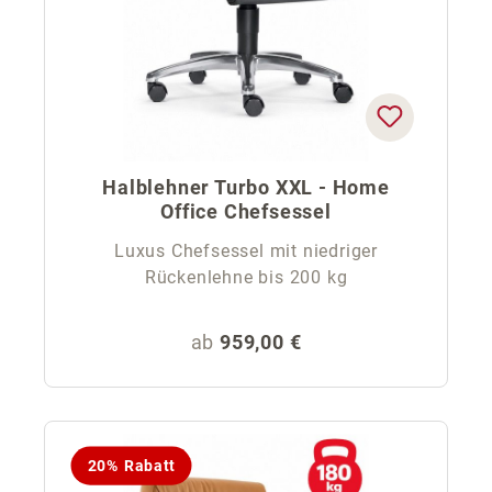
Halblehner Turbo XXL - Home
Office Chefsessel
Luxus Chefsessel mit niedriger
Rückenlehne bis 200 kg
Regulärer Preis:
ab
959,00 €
20% Rabatt