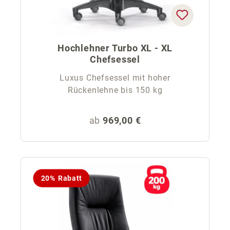
Hochlehner Turbo XL - XL
Chefsessel
Luxus Chefsessel mit hoher
Rückenlehne bis 150 kg
Regulärer Preis:
ab
969,00 €
20% Rabatt