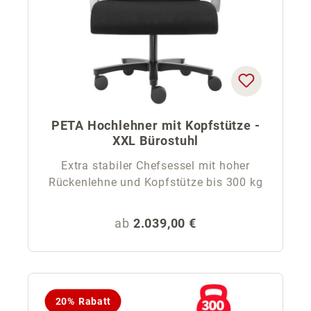
PETA Hochlehner mit Kopfstütze -
XXL Bürostuhl
Extra stabiler Chefsessel mit hoher
Rückenlehne und Kopfstütze bis 300 kg
Regulärer Preis:
ab
2.039,00 €
20% Rabatt