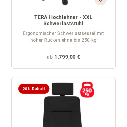
TERA Hochlehner - XXL
Schwerlaststuhl
Ergonomischer Schwerlastsessel mit
hoher Rückenlehne bis 250 kg
Regulärer Preis:
ab
1.799,00 €
20% Rabatt