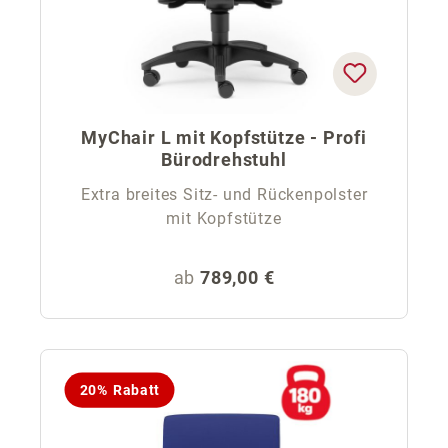
MyChair L mit Kopfstütze - Profi
Bürodrehstuhl
Extra breites Sitz- und Rückenpolster
mit Kopfstütze
Regulärer Preis:
ab
789,00 €
20% Rabatt