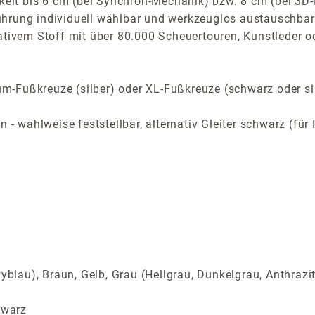
arkeit bis 6 cm (bei Synchron-Mechanik) bzw. 8 cm (bei 
ührung individuell wählbar und werkzeuglos austauschbar
ativem Stoff mit über 80.000 Scheuertouren, Kunstleder o
m-Fußkreuze (silber) oder XL-Fußkreuze (schwarz oder si
n - wahlweise feststellbar, alternativ Gleiter schwarz (f
yblau), Braun, Gelb, Grau (Hellgrau, Dunkelgrau, Anthrazi
hwarz