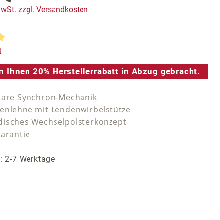
 MwSt. zzgl. Versandkosten
tliche Bewertung von 5 von 5 Sternen
g
n Ihnen 20% Herstellerrabatt in Abzug gebracht.
bare Synchron-Mechanik
enlehne mit Lendenwirbelstütze
isches Wechselpolsterkonzept
Garantie
t: 2-7 Werktage