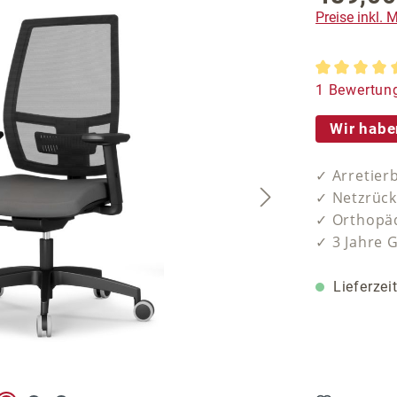
Preise inkl.
Durchschnit
1 Bewertun
Wir habe
✓ Arretier
✓ Netzrück
✓ Orthopäd
✓ 3 Jahre 
Lieferzei