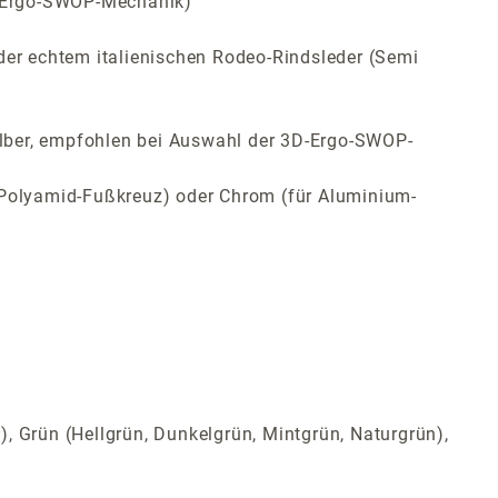
3D-Ergo-SWOP-Mechanik)
der echtem italienischen Rodeo-Rindsleder (Semi
lber, empfohlen bei Auswahl der 3D-Ergo-SWOP-
ür Polyamid-Fußkreuz) oder Chrom (für Aluminium-
t), Grün (Hellgrün, Dunkelgrün, Mintgrün, Naturgrün),