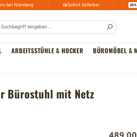
in bei Nürnberg
Sofort lieferbar
20%
L
ARBEITSSTÜHLE & HOCKER
BÜROMÖBEL & M
r Bürostuhl mit Netz
489,00
Regulärer P