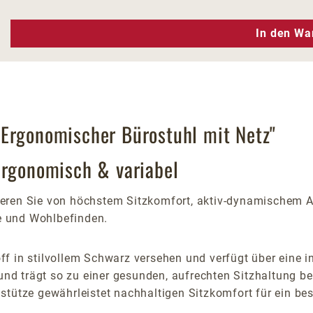
n Wert ein oder benutze die Schaltfläc
In den Wa
 Ergonomischer Bürostuhl mit Netz"
Ergonomisch & variabel
ieren Sie von höchstem Sitzkomfort, aktiv-dynamischem Ar
e und Wohlbefinden.
 in stilvollem Schwarz versehen und verfügt über eine int
m und trägt so zu einer gesunden, aufrechten Sitzhaltung
stütze gewährleistet nachhaltigen Sitzkomfort für ein b