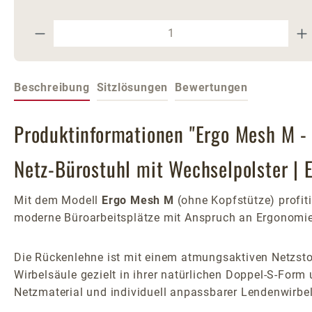
Produkt Anzahl: Gib den gewünschte
Beschreibung
Sitzlösungen
Bewertungen
Produktinformationen "Ergo Mesh M -
Netz-Bürostuhl mit Wechselpolster | 
Mit dem Modell
Ergo Mesh M
(ohne Kopfstütze) profit
moderne Büroarbeitsplätze mit Anspruch an Ergonomi
Die Rückenlehne ist mit einem atmungsaktiven Netzstoff
Wirbelsäule gezielt in ihrer natürlichen Doppel-S-For
Netzmaterial und individuell anpassbarer Lendenwirbel