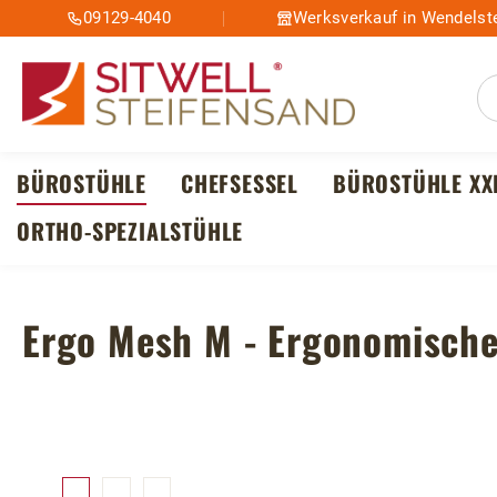
09129-4040
Werksverkauf in Wendelste
m Hauptinhalt springen
Zur Suche springen
Zur Hauptnavigation springen
BÜROSTÜHLE
CHEFSESSEL
BÜROSTÜHLE XX
ORTHO-SPEZIALSTÜHLE
Ergo Mesh M - Ergonomische
Bildergalerie überspringen