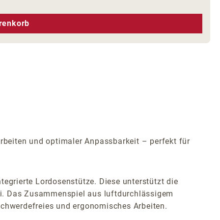
hen um die Anzahl zu erhöhen oder zu r
renkorb
beiten und optimaler Anpassbarkeit – perfekt für
egrierte Lordosenstütze. Diese unterstützt die
 bei. Das Zusammenspiel aus luftdurchlässigem
eschwerdefreies und ergonomisches Arbeiten.