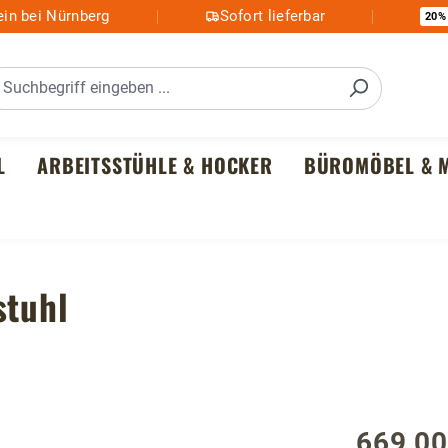
in bei Nürnberg
Sofort lieferbar
20%
L
ARBEITSSTÜHLE & HOCKER
BÜROMÖBEL & M
stuhl
669,00
Regulärer P