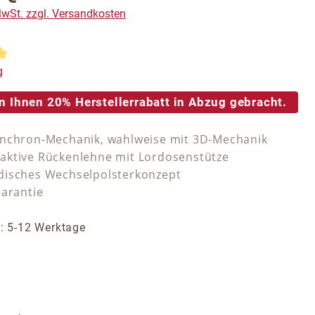
 MwSt. zzgl. Versandkosten
tliche Bewertung von 5 von 5 Sternen
g
n Ihnen 20% Herstellerrabatt in Abzug gebracht.
nchron-Mechanik, wahlweise mit 3D-Mechanik
ktive Rückenlehne mit Lordosenstütze
isches Wechselpolsterkonzept
Garantie
t: 5-12 Werktage