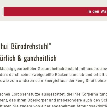
n Wert ein oder benutze die Schaltfläc
In den Wa
Shui Bürodrehstuhl"
ürlich & ganzheitlich
stklassig gearbeiteter Gesundheitsdrehstuhl mit anspruc
nders durch seine zweigeteilte Rückenlehne ab und erhält d
owie zum anderen dem Energiefluss der Feng Shui Lehre.
schen Lordosenstütze ausgestattet, die Ihre Körperhaltung
ment, das Ihren Oberkörper und insbesondere auch den Sc
fitieren Sie zudem von einer angenehmen Atmungsaktivitä