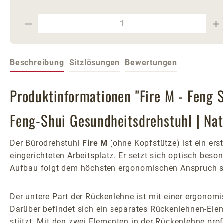
Produkt Anzahl: Gib den gewünschte
Beschreibung
Sitzlösungen
Bewertungen
Produktinformationen "Fire M - Feng 
Feng-Shui Gesundheitsdrehstuhl | Nat
Der Bürodrehstuhl
Fire M
(ohne Kopfstütze) ist ein er
eingerichteten Arbeitsplatz. Er setzt sich optisch beso
Aufbau folgt dem höchsten ergonomischen Anspruch s
Der untere Part der Rückenlehne ist mit einer ergonomi
Darüber befindet sich ein separates Rückenlehnen-Ele
stützt. Mit den zwei Elementen in der Rückenlehne pro