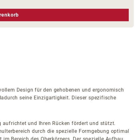
hen um die Anzahl zu erhöhen oder zu r
renkorb
hsvollem Design für den gehobenen und ergonomisch
adurch seine Einzigartigkeit. Dieser spezifische
 aufrichtet und Ihren Rücken fördert und stützt.
hulterbereich durch die spezielle Formgebung optimal
t im Bereich des Oberkörpers. Der spezielle Aufbau