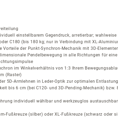
eiteilung
iduell einstellbarem Gegendruck, arretierbar; wahlweise C
 oder C180 (bis 180 kg; nur in Verbindung mit XL-Aluminiu
Vorteile der Punkt-Synchron-Mechanik mit 3D-Elementen f
dimensionale Pendelbewegung in alle Richtungen für eine
richtungsimpulse
nchron im Winkelverhältnis von 1:3 Ihrem Bewegungsabla
cm (Raster)
der 5D-Armlehnen in Leder-Optik zur optimalen Entlastung
rkeit bis 6 cm (bei C120- und 3D-Pending-Mechanik) bzw.
ührung individuell wählbar und werkzeuglos austauschbar
-Fußkreuze (silber) oder XL-Fußkreuze (schwarz oder si