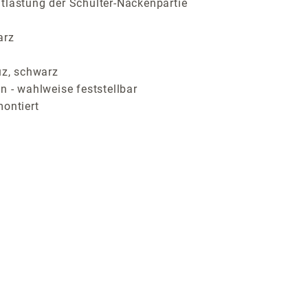
tlastung der Schulter-Nackenpartie
arz
z, schwarz
n - wahlweise feststellbar
montiert