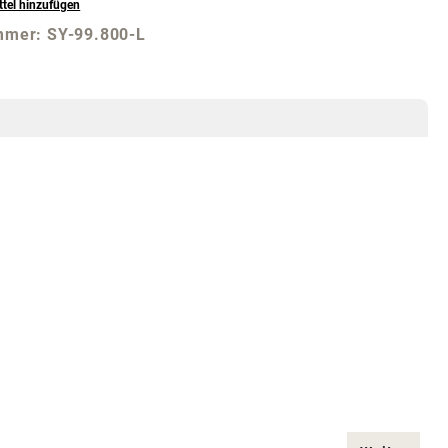
tel hinzufügen
mmer:
SY-99.800-L