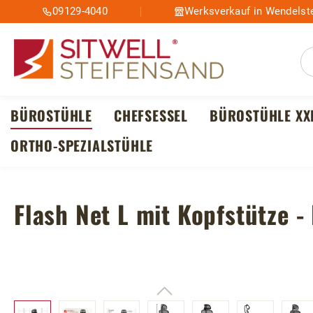
09129-4040
Werksverkauf in Wendelste
m Hauptinhalt springen
Zur Suche springen
Zur Hauptnavigation springen
BÜROSTÜHLE
CHEFSESSEL
BÜROSTÜHLE XX
ORTHO-SPEZIALSTÜHLE
Flash Net L mit Kopfstütze 
Bildergalerie überspringen