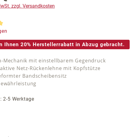
 MwSt. zzgl. Versandkosten
tliche Bewertung von 5 von 5 Sternen
gen
n Ihnen 20% Herstellerrabatt in Abzug gebracht.
-Mechanik mit einstellbarem Gegendruck
ktive Netz-Rückenlehne mit Kopfstütze
formter Bandscheibensitz
Gewährleistung
t: 2-5 Werktage