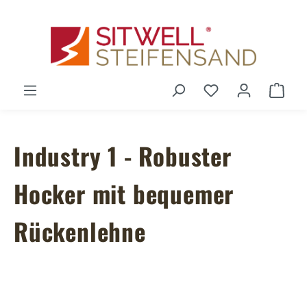
Zum Hauptinhalt springen
Du hast 0 Produ
Ware
Industry 1 - Robuster
Hocker mit bequemer
Rückenlehne