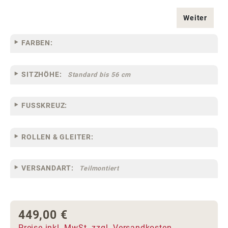
Weiter
FARBEN:
SITZHÖHE:
Standard bis 56 cm
FUSSKREUZ:
ROLLEN & GLEITER:
VERSANDART:
Teilmontiert
449,00 €
Regulärer Preis:
Preise inkl. MwSt. zzgl. Versandkosten