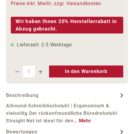
Preise inkl. MwSt. zzgl. Versandkosten
Wir haben Ihnen 20% Herstellerrabatt in
Abzug gebracht.
Lieferzeit: 2-5 Werktage
Produkt Anzahl: Gib den gewünschten We
In den Warenkorb
Beschreibung
Allround-Schreibtischstuhl | Ergonomisch &
vielseitig Der rückenfreundliche Bürodrehstuhl
Straight Net ist ideal für den…
Mehr
Bewertungen