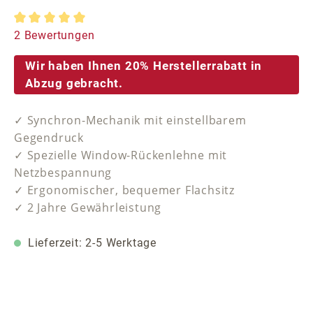
Durchschnittliche Bewertung von 5 von 5 Sternen
2 Bewertungen
Wir haben Ihnen 20% Herstellerrabatt in
Abzug gebracht.
✓ Synchron-Mechanik mit einstellbarem
Gegendruck
✓ Spezielle Window-Rückenlehne mit
Netzbespannung
✓ Ergonomischer, bequemer Flachsitz
✓ 2 Jahre Gewährleistung
Lieferzeit: 2-5 Werktage