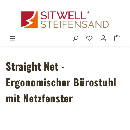
Zum Hauptinhalt springen
Du hast 0 Produ
Ware
Straight Net -
Ergonomischer Bürostuhl
mit Netzfenster