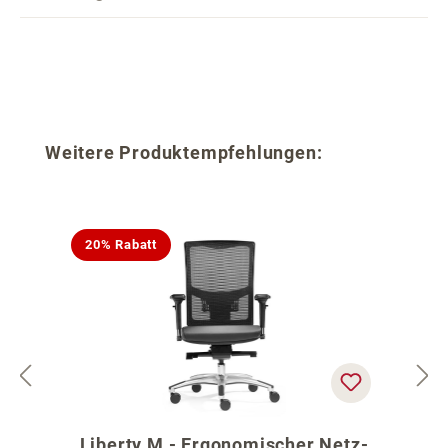
Produktgalerie überspringen
Weitere Produktempfehlungen:
20% Rabatt
Liberty M - Ergonomischer Netz-